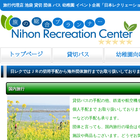
旅行代理店 池袋 貸切 団体 バス 幼稚園 イベント企画「日本レクリェーシ
日レクではＪＲの切符手配から海外団体旅行までお取り扱いしており
国内旅行
貸切バスの手配の他、鉄道や航空機
個人手配まで お取り扱いしており
ーなどの手配も承ります。
団体と言っても、国内旅行の場合は
施設や商品もございます。どうぞお