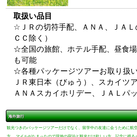
取扱い品目
☆ＪＲの切符手配、ＡＮＡ、ＪＡＬ
ＣＣ除く）
☆全国の旅館、ホテル手配、昼食
も可能
☆各種パッケージツアーお取り扱
ＪＲ東日本（びゅう）、スカイツ
ＡＮＡスカイホリデー、ＪＡＬパ
海外旅行
観光つきのパッケージツアーだけでなく、留学中の友達に会うために航
方、 マイルがたまったので現地の宿泊と観光だけ欲しい方、記念に残る